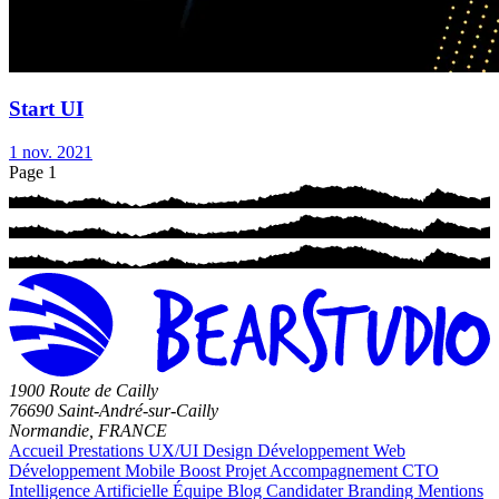
Start UI
1 nov. 2021
Page 1
1900 Route de Cailly
76690 Saint-André-sur-Cailly
Normandie, FRANCE
Accueil
Prestations
UX/UI Design
Développement Web
Développement Mobile
Boost Projet
Accompagnement CTO
Intelligence Artificielle
Équipe
Blog
Candidater
Branding
Mentions