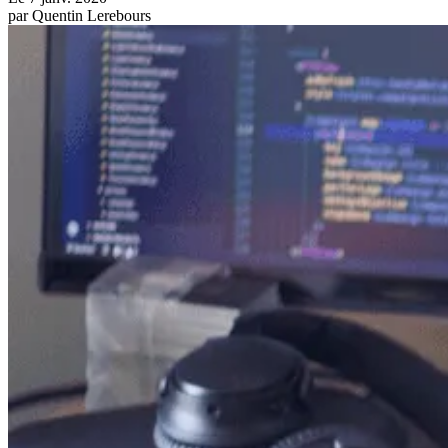
par
Quentin Lerebours