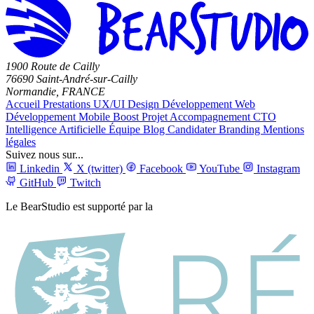
1900 Route de Cailly
76690 Saint-André-sur-Cailly
Normandie, FRANCE
Accueil
Prestations
UX/UI Design
Développement Web
Développement Mobile
Boost Projet
Accompagnement CTO
Intelligence Artificielle
Équipe
Blog
Candidater
Branding
Mentions
légales
Suivez nous sur...
Linkedin
X (twitter)
Facebook
YouTube
Instagram
GitHub
Twitch
Le BearStudio est supporté par la