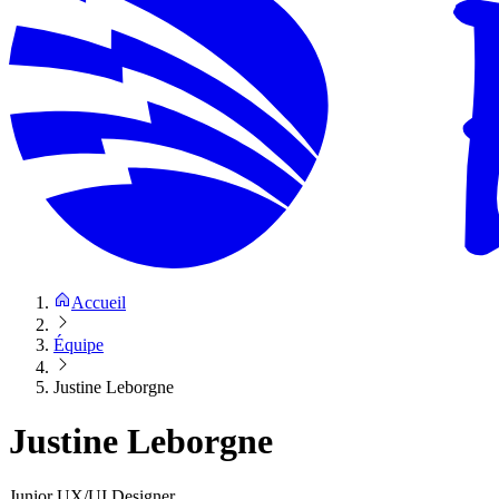
Accueil
Équipe
Justine Leborgne
Justine Leborgne
Junior UX/UI Designer