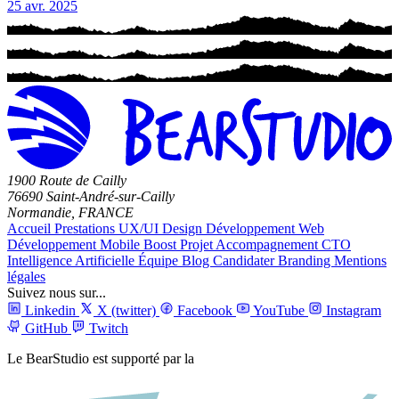
25 avr. 2025
1900 Route de Cailly
76690 Saint-André-sur-Cailly
Normandie, FRANCE
Accueil
Prestations
UX/UI Design
Développement Web
Développement Mobile
Boost Projet
Accompagnement CTO
Intelligence Artificielle
Équipe
Blog
Candidater
Branding
Mentions
légales
Suivez nous sur...
Linkedin
X (twitter)
Facebook
YouTube
Instagram
GitHub
Twitch
Le BearStudio est supporté par la