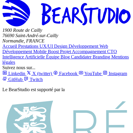
1900 Route de Cailly
76690 Saint-André-sur-Cailly
Normandie, FRANCE
Accueil
Prestations
UX/UI Design
Développement Web
Développement Mobile
Boost Projet
Accompagnement CTO
Intelligence Artificielle
Équipe
Blog
Candidater
Branding
Mentions
légales
Suivez nous sur...
Linkedin
X (twitter)
Facebook
YouTube
Instagram
GitHub
Twitch
Le BearStudio est supporté par la