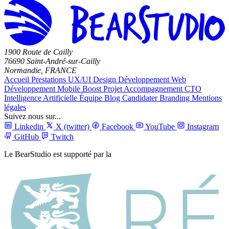
1900 Route de Cailly
76690 Saint-André-sur-Cailly
Normandie, FRANCE
Accueil
Prestations
UX/UI Design
Développement Web
Développement Mobile
Boost Projet
Accompagnement CTO
Intelligence Artificielle
Équipe
Blog
Candidater
Branding
Mentions
légales
Suivez nous sur...
Linkedin
X (twitter)
Facebook
YouTube
Instagram
GitHub
Twitch
Le BearStudio est supporté par la