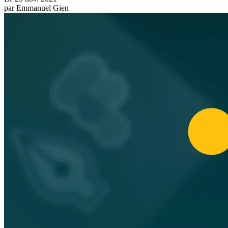
par
Emmanuel Gien