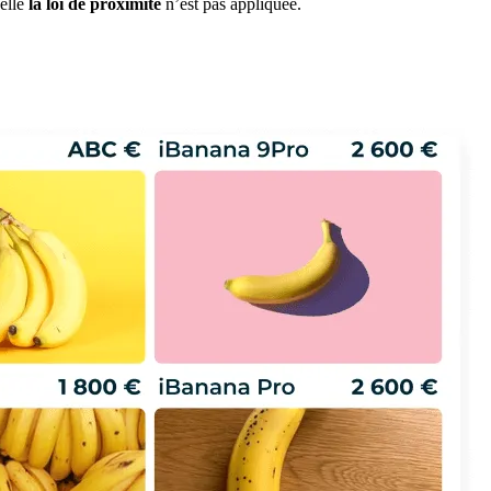
uelle
la loi de proximité
n’est pas appliquée.