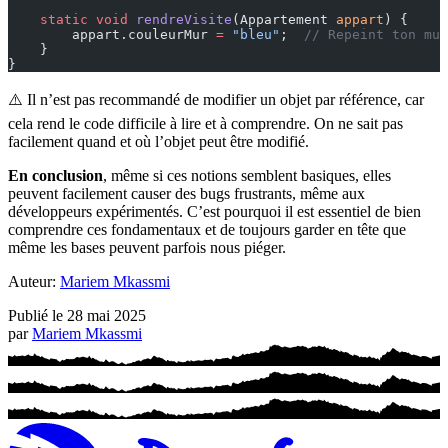
    static
 void
 rendreVisite
(Appartement 
appart
) {
        appart.couleurMur 
=
 "bleu"
;  
// Repeint ton mur
    }
}
⚠️ Il n’est pas recommandé de modifier un objet par référence, car
cela rend le code difficile à lire et à comprendre. On ne sait pas
facilement quand et où l’objet peut être modifié.
En conclusion
, même si ces notions semblent basiques, elles
peuvent facilement causer des bugs frustrants, même aux
développeurs expérimentés. C’est pourquoi il est essentiel de bien
comprendre ces fondamentaux et de toujours garder en tête que
même les bases peuvent parfois nous piéger.
Auteur:
Mariem Mkassmi
Publié le
28 mai 2025
par
Mariem Mkassmi