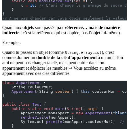
    static
 void
 modifierValeur
(
int
 x
) {
        x 
=
 10
; 
// L'ami change le grammage du sucre de
    }
}
// A ne pas changer car Java copie seulement la valeur,
Quant aux
objets
sont passés
par référence… mais de manière
indirecte
: c’est la référence qui est copiée, pas l’objet lui-même).
Exemple :
Quand tu passes un objet (comme
,
), c’est
String
ArrayList
comme donner un
double de ta clé d’appartement
à un ami. Ton
ami ne peut pas changer ta clé, mais peut entrer dans ton
appartement et déplacer les meubles ⇒ Vous accédez au même
appartement avec des clés différentes.
class
 Appartement
 {
    String couleurMur;
    Appartement
(String 
couleur
) { 
this
.couleurMur 
=
 cou
}
public
 class
 Test
 {
    public
 static
 void
 main
(
String
[] 
args
) {
        Appartement monAppart 
=
 new
 Appartement
(
"blanc"
        rendreVisite
(monAppart);
        System.out.
println
(monAppart.couleurMur);  
// L
    }