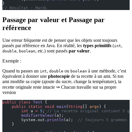
}
// Résultat : Mardi
Passage par valeur et Passage par
référence
Une erreur fréquente est de penser que les objets sont toujours
passés par référence en Java. En réalité, les
types primitifs
(
,
int
,
, etc.) sont passés
par valeur
.
double
boolean
Exemple :
Quand tu passes un
,
ou
à une méthode, c’est
int
double
boolean
équivalent à donner une
photocopie
de ta recette à un ami. Si ton
ami modifie sa copie (ajoute du sucre, change la température), ta
recette originale reste intacte ⇒ Chacun travaille sur sa propre
version
public
 class
 Test
 {
    public
 static
 void
 main
(
String
[] 
args
) {
        int
 a 
=
 5
; 
// La recette original contient 5 gr
        modifierValeur
(a);
        System.out.
println
(a);  
// Toujours 5 grammes d
    }