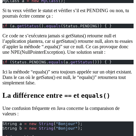
MyClass a 
=
 new
 MyClass
();
Si tu veux vérifier le statut et vérifier s’il est PENDING ou non, tu
pourrais écrire comme ça :
if
 (a.
getStatus
().
equals
(Status.PENDING)) { }
Ce code ne s’exécutera jamais si getStatus() retourne null et
l’application plantera, car si getStatus() retourne null, alors tu essaies
d’appler la méthode “.equals()” sur ce null. Ce cas provoque donc
une NPE(NullPointerException). Une solution serait :
if
 (Status.PENDING.
equals
(a.
getStatus
())) { }
Ici la méthode “equals()” sera toujours appelée sur un objet existant.
Dans le cas où le getSatus() est null, le “equals()” retournera tout
simplement false.
La différence entre
et
==
equals()
Une confusion fréquente en Java concerne la comparaison de
valeurs :
String a 
=
 new
 String
(
"Bonjour"
);
String b 
=
 new
 String
(
"Bonjour"
);