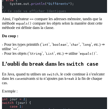
} 
else
 {
    System.out.
println
(
"Différents"
);
}
// Ce code va afficher Identiques
Ainsi, l’opérateur
compare les adresses mémoire, tandis que la
==
méthode
compare les objets selon la manière dont cette
equals()
méthode est définie dans la classe.
Du coup :
- Pour les types primitifs (`
`, `
`, `
`, `
`, etc.) ⇒
int
boolean
char
long
utilise `
`.
==
- Pour les objets (`
`, `
`, etc.) ⇒ utilise `
`.
String
List
equals()
L’oubli du
dans les
break
switch case
En Java, quand tu utilises un
, le code continue à s’exécuter
switch
dans les
suivants si tu n’ajoutes pas
à la fin de chaque
case
break
cas.
Exemple :
int
 jour 
=
 2
;
switch
 (jour) {
    case
 1
: