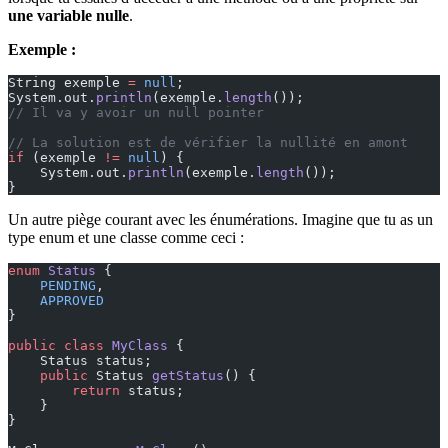
une variable nulle
.
Exemple :
String exemple 
=
 null
;
System.out.
println
(exemple.
length
());
// Il va y avoir un null pointer
// La solution est de vérifier la nullité en amont
if
 (exemple 
!=
 null
) {
    System.out.
println
(exemple.
length
());
}
Un autre piège courant avec les énumérations. Imagine que tu as un
type enum et une classe comme ceci :
enum
 Status
 {
    PENDING
,
    APPROVED
}
public
 class
 MyClass
 {
    Status status;
    public
 Status 
getStatus
() {
        return
 status;
    }
}