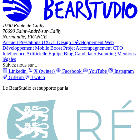
1900 Route de Cailly
76690 Saint-André-sur-Cailly
Normandie, FRANCE
Accueil
Prestations
UX/UI Design
Développement Web
Développement Mobile
Boost Projet
Accompagnement CTO
Intelligence Artificielle
Équipe
Blog
Candidater
Branding
Mentions
légales
Suivez nous sur...
Linkedin
X (twitter)
Facebook
YouTube
Instagram
GitHub
Twitch
Le BearStudio est supporté par la