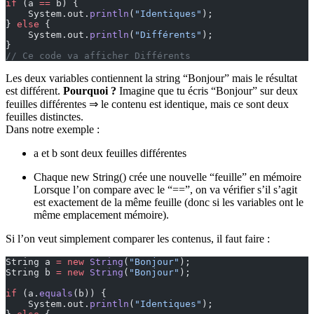
if
 (a 
==
 b) {
    System.out.
println
(
"Identiques"
);
} 
else
 {
    System.out.
println
(
"Différents"
);
}
// Ce code va afficher Différents
Les deux variables contiennent la string “Bonjour” mais le résultat
est différent.
Pourquoi ?
Imagine que tu écris “Bonjour” sur deux
feuilles différentes ⇒ le contenu est identique, mais ce sont deux
feuilles distinctes.
Dans notre exemple :
a et b sont deux feuilles différentes
Chaque new String() crée une nouvelle “feuille” en mémoire
Lorsque l’on compare avec le “==”, on va vérifier s’il s’agit
est exactement de la même feuille (donc si les variables ont le
même emplacement mémoire).
Si l’on veut simplement comparer les contenus, il faut faire :
String a 
=
 new
 String
(
"Bonjour"
);
String b 
=
 new
 String
(
"Bonjour"
);
if
 (a.
equals
(b)) {
    System.out.
println
(
"Identiques"
);