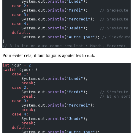
        System.out.
println
(
"Lundi"
);
    case
 2
:
        System.out.
println
(
"Mardi"
);     
// S'exécute p
    case
 3
:
        System.out.
println
(
"Mercredi"
);  
// S'exécute a
    case
 4
:
        System.out.
println
(
"Jeudi"
);     
// S'exécute a
    default:
        System.out.
println
(
"Autre jour"
); 
// S'exécute 
}
// à la fin on aura comme resultat : Mardi, Mercredi, J
Pour éviter cela, il faut toujours ajouter les
.
break
int
 jour 
=
 2
;
switch
 (jour) {
    case
 1
:
        System.out.
println
(
"Lundi"
);
        break
;
    case
 2
:
        System.out.
println
(
"Mardi"
);     
// S'exécute
        break
;                           
// Et on sort 
    case
 3
:
        System.out.
println
(
"Mercredi"
);
        break
;
    case
 4
:
        System.out.
println
(
"Jeudi"
);
        break
;
    default:
        System.out.
println
(
"Autre jour"
);