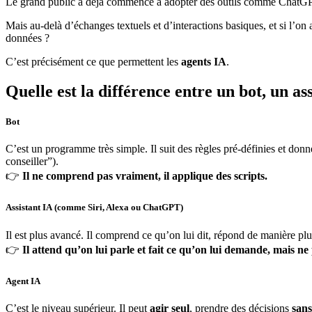
Le grand public a déjà commencé à adopter des outils comme ChatGPT 
Mais au-delà d’échanges textuels et d’interactions basiques, et si l’on a
données ?
C’est précisément ce que permettent les
agents IA
.
Quelle est la différence entre un bot, un as
Bot
C’est un programme très simple. Il suit des règles pré-définies et don
conseiller”).
👉
Il ne comprend pas vraiment, il applique des scripts.
Assistant IA (comme Siri, Alexa ou ChatGPT)
Il est plus avancé. Il comprend ce qu’on lui dit, répond de manière plu
👉
Il attend qu’on lui parle et fait ce qu’on lui demande, mais ne 
Agent IA
C’est le niveau supérieur. Il peut
agir seul
, prendre des décisions
sans