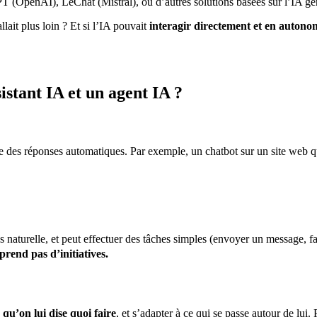
(OpenAI), LeChat (Mistral), ou d’autres solutions basées sur l’IA gén
llait plus loin ? Et si l’IA pouvait
interagir directement et en autonom
sistant IA et un agent IA ?
ne des réponses automatiques. Par exemple, un chatbot sur un site web q
s naturelle, et peut effectuer des tâches simples (envoyer un message, fa
prend pas d’initiatives.
 qu’on lui dise quoi faire
, et s’adapter à ce qui se passe autour de lui.