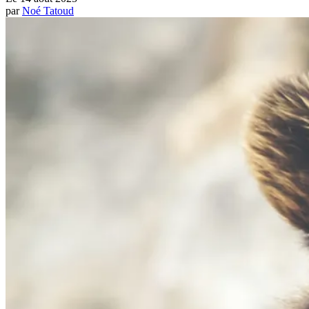
par
Noé Tatoud